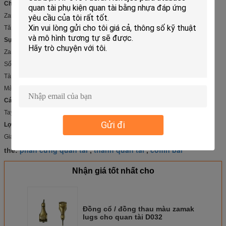
Chi tiết nhanh:
Zamak lugs cho quan tài D032
Tăng tối đa 50kg
Sự miêu tả:
Zamak lugs cho quan tài D032
Số mô hình: D032
Tài liệu: Zamak
Màu sắc: vàng, đồng cổ hoặc đồng cổ
Các ứng dụng:
Tay cầm và trang trí bằng gỗ hoặc kim loại
Gửi đi
Lợi thế cạnh tranh:
Giá cả cạnh tranh và chất lượng cao
phần cứng quan tài
thanh quan tài
coffin bar
thẻ:
,
,
Nhận giá tốt nhất cho
Đồng cổ / đồng thau màu zamak
lugs cho quan tài D032