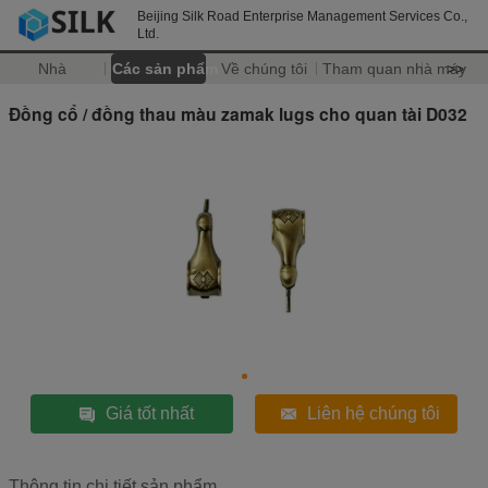
Beijing Silk Road Enterprise Management Services Co.,
Ltd.
Nhà
Các sản phẩm
Về chúng tôi
Tham quan nhà máy
>>
Đồng cổ / đồng thau màu zamak lugs cho quan tài D032
Giá tốt nhất
Liên hệ chúng tôi
Thông tin chi tiết sản phẩm