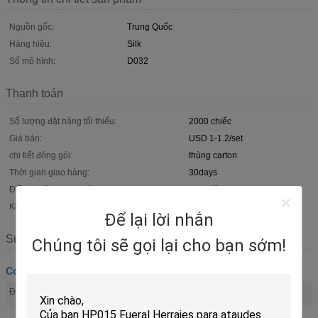
Nguồn gốc:
Trung Quốc
Hàng hiệu:
Silk
Số mô hình:
D032
Thanh toán
Số lượng đặt hàng tối thiểu:
2000 chiếc
Giá bán:
USD 1-1.2/set
chi tiết đóng gói:
thùng carton
Thời gian giao hàng:
30days
Điều khoản thanh toán:
T/T hoặc L/C
Khả năng cung cấp:
10000sets/tháng
Để lại lời nhắn
Sự miêu tả
Chúng tôi sẽ gọi lại cho bạn sớm!
Coffin phù hợp
casket hardware
funeral accessories
Điểm nổi bật:
,