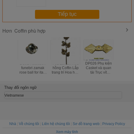
Tiếp tục
Coffin phù hợp
Hơn
DS01 Accessori
F02 Zamak Hoa
DP026 Phụ kiện
Zamak 
funebri zamak
hồng Coffin Lắp
Casket và quan
Quan tài l
rose ball for italy
trang trí Hoa hợp
tài Trục vít
trí Hoa h
cofani
kim kẽm Hoa 36 *
Accessorios Para
kẽm Kích
13cm Màu đồng
Ataudes 3.2 × 9.3
45cm ×
cổ
Vàng / Đ
Thay đổi ngôn ngữ
Vietnamese
Nhà
|
Về chúng tôi
|
Liên hệ chúng tôi
|
Sơ đồ trang web
|
Privacy Policy
Xem máy tính