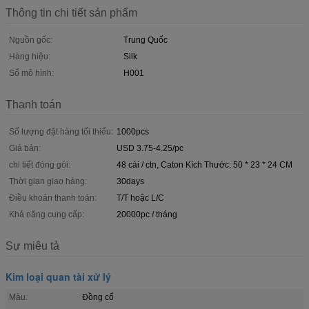
Thông tin chi tiết sản phẩm
Nguồn gốc:
Trung Quốc
Hàng hiệu:
Silk
Số mô hình:
H001
Thanh toán
Số lượng đặt hàng tối thiểu:
1000pcs
Giá bán:
USD 3.75-4.25/pc
chi tiết đóng gói:
48 cái / ctn, Caton Kích Thước: 50 * 23 * 24 CM
Thời gian giao hàng:
30days
Điều khoản thanh toán:
T/T hoặc L/C
Khả năng cung cấp:
20000pc / tháng
Sự miêu tả
Kim loại quan tài xử lý
Màu:
Đồng cổ