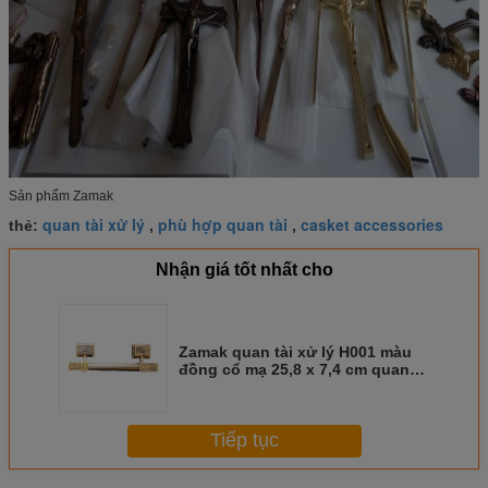
Sản phẩm Zamak
quan tài xử lý
phù hợp quan tài
casket accessories
thẻ:
,
,
Nhận giá tốt nhất cho
Zamak quan tài xử lý H001 màu
đồng cổ mạ 25,8 x 7,4 cm quan
tài phù hợp
Tiếp tục