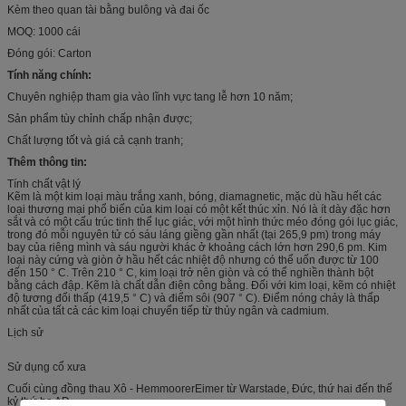
Kèm theo quan tài bằng bulông và đai ốc
MOQ: 1000 cái
Đóng gói: Carton
Tính năng chính:
Chuyên nghiệp tham gia vào lĩnh vực tang lễ hơn 10 năm;
Sản phẩm tùy chỉnh chấp nhận được;
Chất lượng tốt và giá cả cạnh tranh;
Thêm thông tin:
Tính chất vật lý
Kẽm là một kim loại màu trắng xanh, bóng, diamagnetic, mặc dù hầu hết các
loại thương mại phổ biến của kim loại có một kết thúc xỉn. Nó là ít dày đặc hơn
sắt và có một cấu trúc tinh thể lục giác, với một hình thức méo đóng gói lục giác,
trong đó mỗi nguyên tử có sáu láng giềng gần nhất (tại 265,9 pm) trong máy
bay của riêng mình và sáu người khác ở khoảng cách lớn hơn 290,6 pm. Kim
loại này cứng và giòn ở hầu hết các nhiệt độ nhưng có thể uốn được từ 100
đến 150 ° C. Trên 210 ° C, kim loại trở nên giòn và có thể nghiền thành bột
bằng cách đập. Kẽm là chất dẫn điện công bằng. Đối với kim loại, kẽm có nhiệt
độ tương đối thấp (419,5 ° C) và điểm sôi (907 ° C). Điểm nóng chảy là thấp
nhất của tất cả các kim loại chuyển tiếp từ thủy ngân và cadmium.
Lịch sử
Sử dụng cổ xưa
Cuối cùng đồng thau Xô - HemmoorerEimer từ Warstade, Đức, thứ hai đến thế
kỷ thứ ba AD