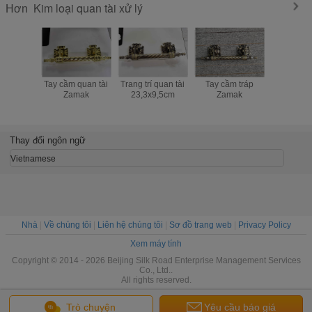
Kim loại quan tài xử lý
Hơn
Tay cầm quan tài
Trang trí quan tài
Tay cầm tráp
Quan tài k
Zamak
23,3x9,5cm
Zamak
Phần cứ
Trang trí 
Sắt Phụ ki
lễ
Thay đổi ngôn ngữ
Vietnamese
Nhà
|
Về chúng tôi
|
Liên hệ chúng tôi
|
Sơ đồ trang web
|
Privacy Policy
Xem máy tính
Copyright © 2014 - 2026 Beijing Silk Road Enterprise Management Services
Co., Ltd..
All rights reserved.
Trò chuyện
Yêu cầu báo giá