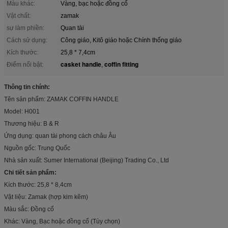
Màu khác:
Vàng, bạc hoặc đồng cổ
Vật chất:
zamak
sự làm phiền:
Quan tài
Cách sử dụng:
Công giáo, Kitô giáo hoặc Chính thống giáo
Kích thước:
25,8 * 7,4cm
casket handle
coffin fitting
Điểm nổi bật:
,
Thông tin chính:
Tên sản phẩm: ZAMAK COFFIN HANDLE
Model: H001
Thương hiệu: B & R
Ứng dụng: quan tài phong cách châu Âu
Nguồn gốc: Trung Quốc
Nhà sản xuất: Sumer International (Beijing) Trading Co., Ltd
Chi tiết sản phẩm:
Kích thước: 25,8 * 8,4cm
Vật liệu: Zamak (hợp kim kẽm)
Màu sắc: Đồng cổ
Khác: Vàng, Bạc hoặc đồng cổ (Tùy chọn)