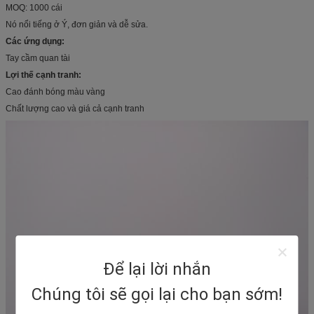
MOQ: 1000 cái
Nó nổi tiếng ở Ý, đơn giản và dễ sửa.
Các ứng dụng:
Tay cầm quan tài
Lợi thế cạnh tranh:
Cao đánh bóng màu vàng
Chất lượng cao và giá cả cạnh tranh
Để lại lời nhắn
Chúng tôi sẽ gọi lại cho bạn sớm!