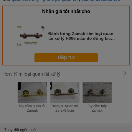
Nhận giá tốt nhất cho
Đánh bóng Zamak kim loại quan
tài xử lý H006 màu đỏ đồng kích
thước 25,5 x 6,5 cm
Tiếp tục
Kim loại quan tài xử lý
Hơn
Tay cầm quan tài
Trang trí quan tài
Tay cầm tráp
Quan tài k
Zamak
23,3x9,5cm
Zamak
Phần cứ
Trang trí 
Sắt Phụ ki
lễ
Thay đổi ngôn ngữ