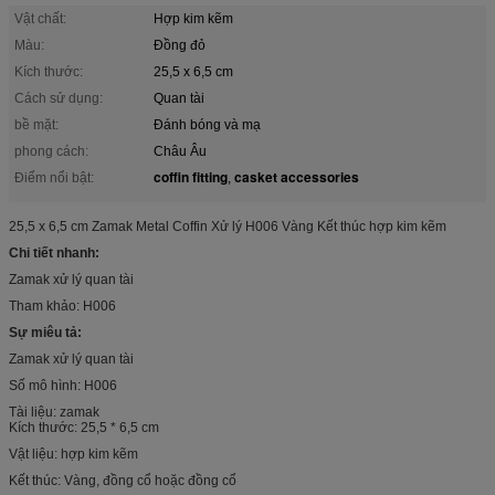
Vật chất:
Hợp kim kẽm
Màu:
Đồng đỏ
Kích thước:
25,5 x 6,5 cm
Cách sử dụng:
Quan tài
bề mặt:
Đánh bóng và mạ
phong cách:
Châu Âu
coffin fitting
casket accessories
Điểm nổi bật:
,
25,5 x 6,5 cm Zamak Metal Coffin Xử lý H006 Vàng Kết thúc hợp kim kẽm
Chi tiết nhanh:
Zamak xử lý quan tài
Tham khảo: H006
Sự miêu tả:
Zamak xử lý quan tài
Số mô hình: H006
Tài liệu: zamak
Kích thước:
25,5 * 6,5 cm
Vật liệu: hợp kim kẽm
Kết thúc:
Vàng, đồng cổ hoặc đồng cổ