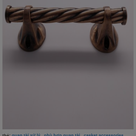
quan tài xử lý
phù hợp quan tài
casket accessories
thẻ:
,
,