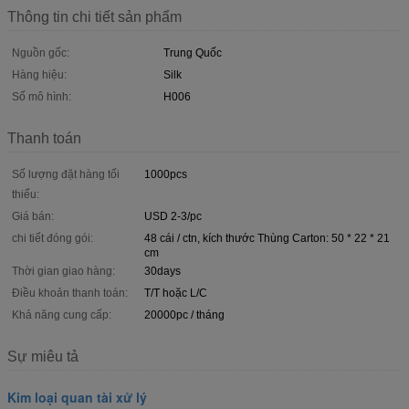
Thông tin chi tiết sản phẩm
Nguồn gốc:
Trung Quốc
Hàng hiệu:
Silk
Số mô hình:
H006
Thanh toán
Số lượng đặt hàng tối
1000pcs
thiểu:
Giá bán:
USD 2-3/pc
chi tiết đóng gói:
48 cái / ctn, kích thước Thùng Carton: 50 * 22 * ​​21
cm
Thời gian giao hàng:
30days
Điều khoản thanh toán:
T/T hoặc L/C
Khả năng cung cấp:
20000pc / tháng
Sự miêu tả
Kim loại quan tài xử lý