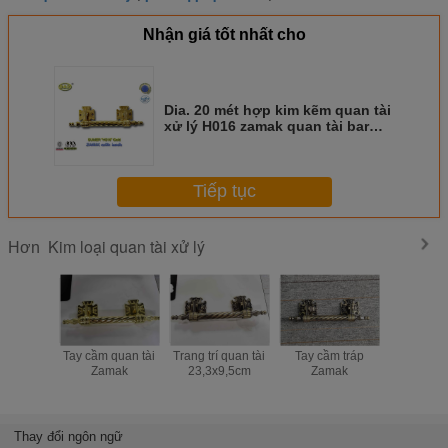
Nhận giá tốt nhất cho
Dia. 20 mét hợp kim kẽm quan tài
xử lý H016 zamak quan tài bar
vàng màu Ý kích thước chất
lượng 12.5 * 10 cm
Tiếp tục
Kim loại quan tài xử lý
Hơn
Tay cầm quan tài
Trang trí quan tài
Tay cầm tráp
Quan tài k
Zamak
23,3x9,5cm
Zamak
Phần cứ
Trang trí 
Sắt Phụ ki
lễ
Thay đổi ngôn ngữ