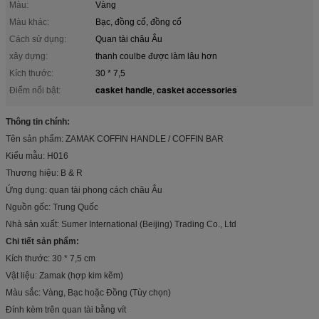
Màu:
Vàng
Màu khác:
Bạc, đồng cổ, đồng cổ
Cách sử dụng:
Quan tài châu Âu
xây dựng:
thanh coulbe được làm lâu hơn
Kích thước:
30 * 7,5
casket handle
casket accessories
Điểm nổi bật:
,
Thông tin chính:
Tên sản phẩm: ZAMAK COFFIN HANDLE / COFFIN BAR
Kiểu mẫu: H016
Thương hiệu: B & R
Ứng dụng: quan tài phong cách châu Âu
Nguồn gốc: Trung Quốc
Nhà sản xuất: Sumer International (Beijing) Trading Co., Ltd
Chi tiết sản phẩm:
Kích thước: 30 * 7,5 cm
Vật liệu: Zamak (hợp kim kẽm)
Màu sắc: Vàng, Bạc hoặc Đồng (Tùy chọn)
Đính kèm trên quan tài bằng vít