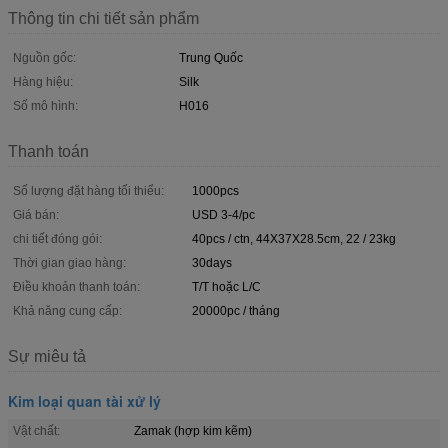
Thông tin chi tiết sản phẩm
Nguồn gốc:
Trung Quốc
Hàng hiệu:
Silk
Số mô hình:
H016
Thanh toán
Số lượng đặt hàng tối thiểu:
1000pcs
Giá bán:
USD 3-4/pc
chi tiết đóng gói:
40pcs / ctn, 44X37X28.5cm, 22 / 23kg
Thời gian giao hàng:
30days
Điều khoản thanh toán:
T/T hoặc L/C
Khả năng cung cấp:
20000pc / tháng
Sự miêu tả
Kim loại quan tài xử lý
Vật chất:
Zamak (hợp kim kẽm)