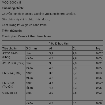
MOQ: 1000 cái
Tính năng chính:
Chuyên nghiệp tham gia vào lĩnh vực tang lễ hơn 10 năm;
Sản phẩm tùy chỉnh chấp nhận được;
Chất lượng tốt và giá cả cạnh tranh;
Thêm thông tin:
Thành phần Zamak 2 theo tiêu chuẩn
Yếu tố hợp kim
Tiêu chuẩn
Giới hạn
Al
Cu
Mg
ASTM B240
phút
3,9
2,6
0,025
(Phôi)
tối đa
4.3
2,9
0,05
ASTM B86 (Cast)
phút
3,5
2,6
0,025
tối đa
4.3
2,9
0,05
EN1774 (Phôi)
phút
3.8
2,7
0,035
tối đa
4.2
3,3
0,06
EN12844
phút
3.7
2,7
0,025
(Truyền)
tối đa
4.3
3,3
0,06
GB8738-88
phút
3,9
2,6
0,03
tối đa
4.3
3.1
0,06