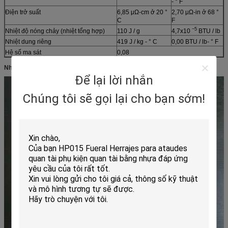
- ° F
Điện trở suất
6,85 μΩ-cm ở 20 °
2,70 μΩ-in ở 68 °
C
F
−5
Nhiệt độ nóng chảy (nhiệt tổng hợp)
110 J / g
4,7x10
BTU / lb
Nhiệt dung riêng
419 J / kg - ° C
0,00 BTU / lb- ° F
Hệ số ma sát
0,08
Nhiều bức ảnh hơn:
Để lại lời nhắn
Chúng tôi sẽ gọi lại cho bạn sớm!