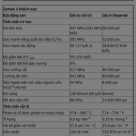
Zamak 2 khách sạn
Bất động sản
Giá trị chỉ số
Giá trị Imperial
Tính chất cơ học
Độ bền kéo
397 MPa (331 MPa
58.000 psi
tuổi)
Sức mạnh năng suất (bù đắp 0,2%)
361 MPa
52.000 psi
Sức mạnh tác động
38 J (7 tuổi J)
28 ft-lbf (5 ft-lbf
tuổi)
Độ giãn dài ở F
3% (2% tuổi)
max
Độ giãn dài khi gãy xương
6%
Sức chống cắt
317 MPa
46.000 psi
Cường độ nén
641 MPa
93.000 psi
Sức mạnh mệt mỏi (đảo ngược uốn
59 MPa
8,600 psi
8
5x10
chu kỳ)
Độ cứng
130 Brinell (98 tuổi Brinell)
Mô đun đàn hồi
96 GPa
14.000.000 psi
Tính chất vật lý
Phạm vi cố định (phạm vi nóng chảy)
379—390 ° C
714—734 ° F
3
3
Tỉ trọng
6,8 kg / dm
0,25 lb / trong
Hệ số giãn nở nhiệt
27,8 μm / m- ° C
15,4 μin / in- ° F
2
Dẫn nhiệt
105 W / mK
729 BTU-in / hr-ft