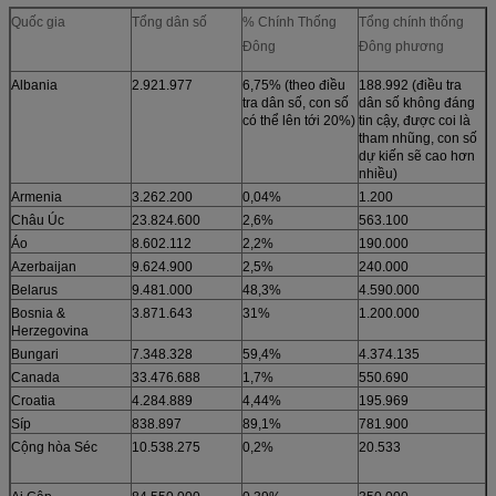
Quốc gia
Tổng dân số
% Chính Thống
Tổng chính thống
Đông
Đông phương
Albania
2.921.977
6,75% (theo điều
188.992 (điều tra
tra dân số, con số
dân số không đáng
có thể lên tới 20%)
tin cậy, được coi là
tham nhũng, con số
dự kiến ​​sẽ cao hơn
nhiều)
Armenia
3.262.200
0,04%
1.200
Châu Úc
23.824.600
2,6%
563.100
Áo
8.602.112
2,2%
190.000
Azerbaijan
9.624.900
2,5%
240.000
Belarus
9.481.000
48,3%
4.590.000
Bosnia &
3.871.643
31%
1.200.000
Herzegovina
Bungari
7.348.328
59,4%
4.374.135
Canada
33.476.688
1,7%
550.690
Croatia
4.284.889
4,44%
195.969
Síp
838.897
89,1%
781.900
Cộng hòa Séc
10.538.275
0,2%
20.533