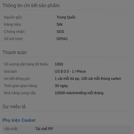
Thông tin chi tiết sản phẩm
Nguồn gốc:
Trung Quốc
Hàng hiệu:
Silk
Chứng nhận:
SGS
Số mô hình:
DP041
Thanh toán
Số lượng đặt hàng tối thiểu:
1000
Giá bán:
US $ 0.5 - 1 / Piece
chi tiết đóng gói:
1 cái mỗi túi pp, 100 cái mỗi thùng carton
Thời gian giao hàng:
30 ngày
Khả năng cung cấp:
10000 mảnh/miếng mỗi tháng
Sự miêu tả
Phụ kiện Casket
Vật chất:
Tái chế PP