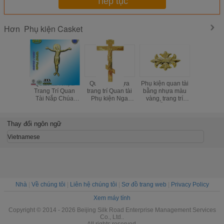
Tiếp tục
Phụ kiện Casket
Hơn
Quan tài Nhựa
Quan tài Nhựa
Phụ kiện quan tài
Vàng mà
Trang Trí Quan
trang trí Quan tài
bằng nhựa màu
tài phụ ki
Tài Nắp Chúa
Phụ kiện Nga
vàng, trang trí
lễ trang t
Giêsu Không Có
Thiết kế màu vàng
tang lễ DP009
DP042 kích thước
22x26.5 cm
Thay đổi ngôn ngữ
plastico cristo
jesus
Vietnamese
Nhà
|
Về chúng tôi
|
Liên hệ chúng tôi
|
Sơ đồ trang web
|
Privacy Policy
Xem máy tính
Copyright © 2014 - 2026 Beijing Silk Road Enterprise Management Services
Co., Ltd..
All rights reserved.