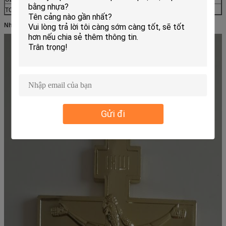
TOÀN BỘ
NA
NA
~ 260 triệu
Nhiều bức ảnh hơn:
Gửi đi