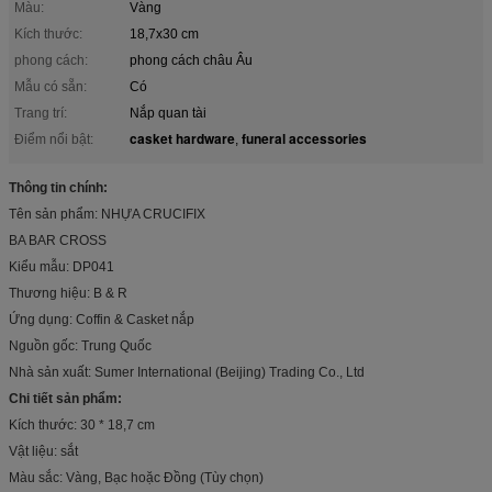
Màu:
Vàng
Kích thước:
18,7x30 cm
phong cách:
phong cách châu Âu
Mẫu có sẵn:
Có
Trang trí:
Nắp quan tài
casket hardware
funeral accessories
Điểm nổi bật:
,
Thông tin chính:
Tên sản phẩm: NHỰA CRUCIFIX
BA BAR CROSS
Kiểu mẫu: DP041
Thương hiệu: B & R
Ứng dụng: Coffin & Casket nắp
Nguồn gốc: Trung Quốc
Nhà sản xuất: Sumer International (Beijing) Trading Co., Ltd
Chi tiết sản phẩm:
Kích thước: 30 * 18,7 cm
Vật liệu: sắt
Màu sắc: Vàng, Bạc hoặc Đồng (Tùy chọn)