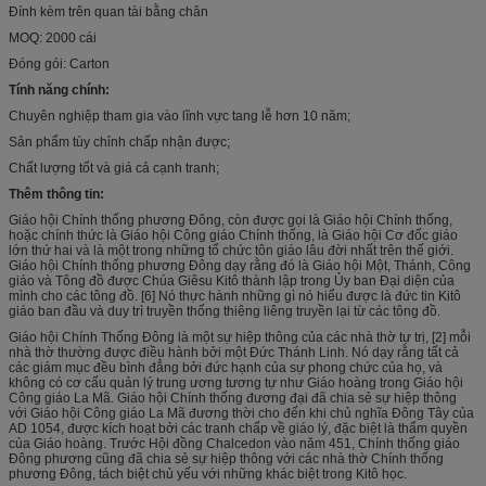
Đính kèm trên quan tài bằng chân
MOQ: 2000 cái
Đóng gói: Carton
Tính năng chính:
Chuyên nghiệp tham gia vào lĩnh vực tang lễ hơn 10 năm;
Sản phẩm tùy chỉnh chấp nhận được;
Chất lượng tốt và giá cả cạnh tranh;
Thêm thông tin:
Giáo hội Chính thống phương Đông, còn được gọi là Giáo hội Chính thống,
hoặc chính thức là Giáo hội Công giáo Chính thống, là Giáo hội Cơ đốc giáo
lớn thứ hai và là một trong những tổ chức tôn giáo lâu đời nhất trên thế giới.
Giáo hội Chính thống phương Đông dạy rằng đó là Giáo hội Một, Thánh, Công
giáo và Tông đồ được Chúa Giêsu Kitô thành lập trong Ủy ban Đại diện của
mình cho các tông đồ. [6] Nó thực hành những gì nó hiểu được là đức tin Kitô
giáo ban đầu và duy trì truyền thống thiêng liêng truyền lại từ các tông đồ.
Giáo hội Chính Thống Đông là một sự hiệp thông của các nhà thờ tự trị, [2] mỗi
nhà thờ thường được điều hành bởi một Đức Thánh Linh. Nó dạy rằng tất cả
các giám mục đều bình đẳng bởi đức hạnh của sự phong chức của họ, và
không có cơ cấu quản lý trung ương tương tự như Giáo hoàng trong Giáo hội
Công giáo La Mã. Giáo hội Chính thống đương đại đã chia sẻ sự hiệp thông
với Giáo hội Công giáo La Mã đương thời cho đến khi chủ nghĩa Đông Tây của
AD 1054, được kích hoạt bởi các tranh chấp về giáo lý, đặc biệt là thẩm quyền
của Giáo hoàng. Trước Hội đồng Chalcedon vào năm 451, Chính thống giáo
Đông phương cũng đã chia sẻ sự hiệp thông với các nhà thờ Chính thống
phương Đông, tách biệt chủ yếu với những khác biệt trong Kitô học.