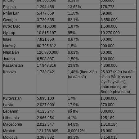
Ai Cập
84.550.000
0,39%
350.000
Estonia
1.294,486
13,66%
176.773
Phần Lan
5.477.359
1,10%
59.000
Georgia
3.729.635
82,1%
3.550.000
nước Đức
80.716.000
1,87%
1.500.000
Hy Lạp
10.815.197
95%
10.270.000
Israel
7.821.850
0,67%
50.000
Nước ý
60.795.612
1,5%
900.000
Nhật Bản
126.880.000
0,03%
30.000
Jordan
6,508.887
1,50%
100.000
Kazakhstan
17.948.816
23,9%
4.300.000
Kosovo
1.733.842
1,48% (theo điều
25.837 (điều tra dân
tra dân số)
số do Bắc Kosovo
tẩy chay và một
phần của người
Serb ở phía nam)
Kyrgyzstan
5.895.100
17%
1.000.000
Latvia
2.027.000
17,9%
370.000
Lebanon
4.125.247
số 8%
330.000
Lithuania
2.966.954
4,1%
125,189
Macedonia
2.022.547
64,8%
1.310.184
Mexico
121.736.809
0,00012%
15.000
Moldova
3.383,332
93,3%
3.158.015