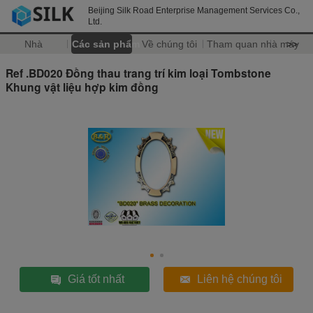
Beijing Silk Road Enterprise Management Services Co.,
Ltd.
Nhà
Các sản phẩm
Về chúng tôi
Tham quan nhà máy
>>
Ref .BD020 Đồng thau trang trí kim loại Tombstone
Khung vật liệu hợp kim đồng
Giá tốt nhất
Liên hệ chúng tôi