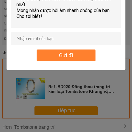
Nguồn gốc:
Trung Quốc
MOQ:
500-1.000 chiếc
hình dạng:
Khung hình
Cách sử dụng:
Nghĩa trang Tombstone và khác
Kích thước:
8 * 10,9 * 12,11 * 15cm
Casket Cross
quan tài trang trí ốc vít
Điểm nổi bật:
,
quan tài trang trí ốc vít
Casket Cross
hoa tưởng niệm
thẻ:
,
,
Gửi đi
Nhận giá tốt nhất cho
Ref .BD020 Đồng thau trang trí
kim loại Tombstone Khung vật
liệu hợp kim đồng
Tiếp tục
Tombstone trang trí
Hơn